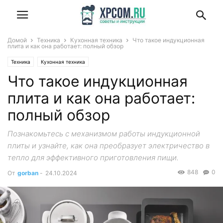
Домой
Техника
Кухонная техника
Что такое индукционная
плита и как она работает: полный обзор
Техника
Кухонная техника
Что такое индукционная
плита и как она работает:
полный обзор
Познакомьтесь с механизмом работы индукционной
плиты и узнайте, как она преобразует электричество в
тепло для эффективного приготовления пищи.
848
0
От
gorban
-
24.10.2024