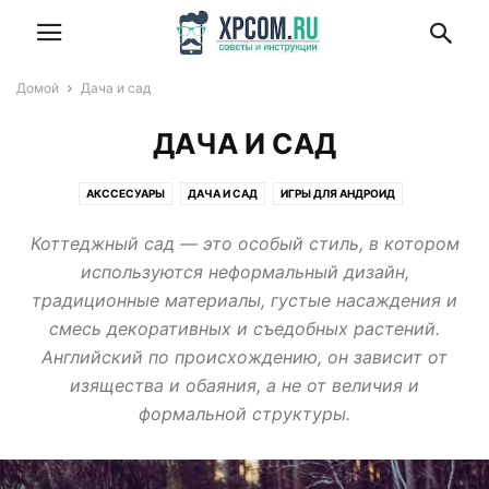
Домой
Дача и сад
ДАЧА И САД
АКССЕСУАРЫ
ДАЧА И САД
ИГРЫ ДЛЯ АНДРОИД
ИНСТРУКЦИИ И СОВЕТЫ
НОВОСТИ
Коттеджный сад — это особый стиль, в котором
ОБОИ ДЛЯ СМАРТФОНОВ И ПЛАНШЕТОВ
ПЛАНШЕТЫ
используются неформальный дизайн,
ПРИЛОЖЕНИЯ ДЛЯ АНДРОИД
ПРОГРАММЫ ДЛЯ WINDOWS И MACOS
традиционные материалы, густые насаждения и
РАЗНОЕ
РАЗРАБОТКА ПОД ANDROID
СМАРТФОНЫ
СТИЛЬ
смесь декоративных и съедобных растений.
ТЕХНИКА
УМНЫЕ ЧАСЫ
ФИТНЕС И СПОРТ
Английский по происхождению, он зависит от
изящества и обаяния, а не от величия и
формальной структуры.