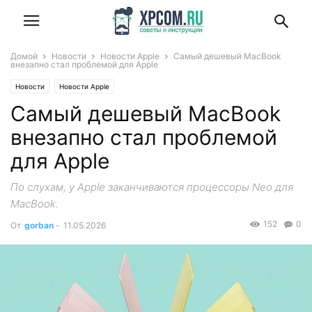
Домой
Новости
Новости Apple
Самый дешевый MacBook
внезапно стал проблемой для Apple
Новости
Новости Apple
Самый дешевый MacBook
внезапно стал проблемой
для Apple
По слухам, у Apple заканчиваются процессоры Neo для
MacBook.
152
0
От
gorban
-
11.05.2026