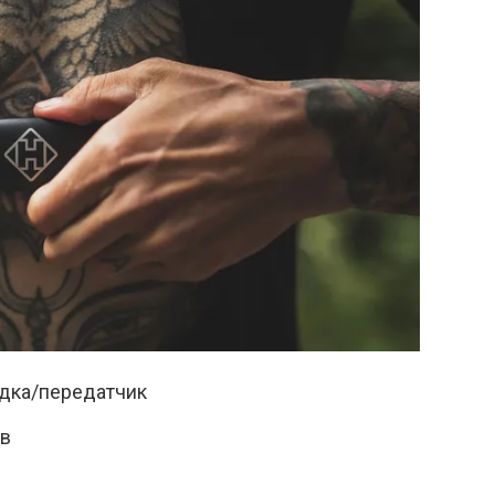
дка/передатчик
ов