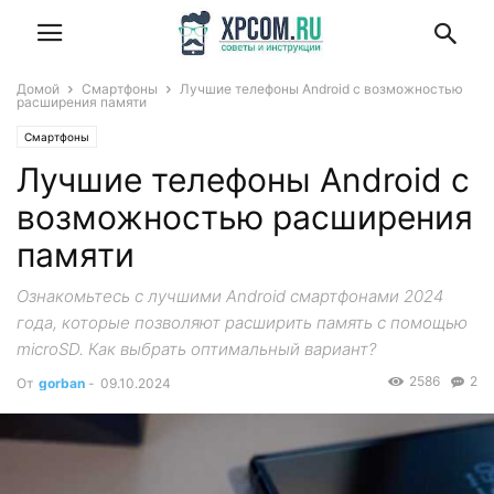
Домой
Смартфоны
Лучшие телефоны Android с возможностью
расширения памяти
Смартфоны
Лучшие телефоны Android с
возможностью расширения
памяти
Ознакомьтесь с лучшими Android смартфонами 2024
года, которые позволяют расширить память с помощью
microSD. Как выбрать оптимальный вариант?
2586
2
От
gorban
-
09.10.2024