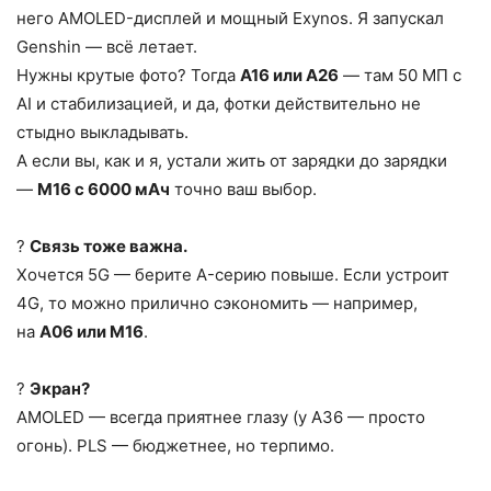
него AMOLED-дисплей и мощный Exynos. Я запускал
Genshin — всё летает.
Нужны крутые фото? Тогда
A16 или A26
— там 50 МП с
AI и стабилизацией, и да, фотки действительно не
стыдно выкладывать.
А если вы, как и я, устали жить от зарядки до зарядки
—
M16 с 6000 мАч
точно ваш выбор.
?
Связь тоже важна.
Хочется 5G — берите A-серию повыше. Если устроит
4G, то можно прилично сэкономить — например,
на
A06 или M16
.
?
Экран?
AMOLED — всегда приятнее глазу (у A36 — просто
огонь). PLS — бюджетнее, но терпимо.