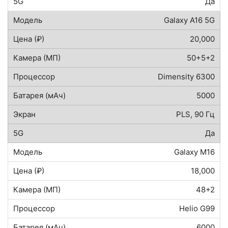
Да
Galaxy A16 5G
20,000
50+5+2
Dimensity 6300
5000
PLS, 90 Гц
Да
Galaxy M16
18,000
48+2
Helio G99
6000