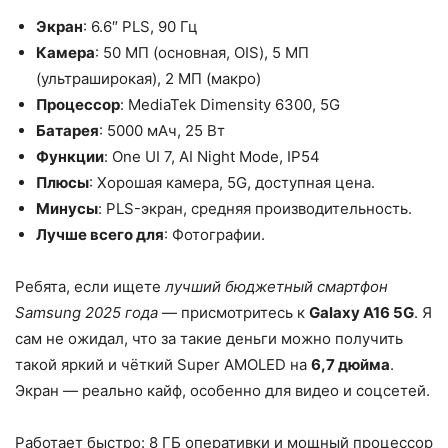
Экран
: 6.6″ PLS, 90 Гц
Камера
: 50 МП (основная, OIS), 5 МП
(ультраширокая), 2 МП (макро)
Процессор
: MediaTek Dimensity 6300, 5G
Батарея
: 5000 мАч, 25 Вт
Функции
: One UI 7, AI Night Mode, IP54
Плюсы
: Хорошая камера, 5G, доступная цена.
Минусы
: PLS-экран, средняя производительность.
Лучше всего для
: Фотографии.
Ребята, если ищете
лучший бюджетный смартфон
Samsung 2025 года
— присмотритесь к
Galaxy A16 5G
. Я
сам не ожидал, что за такие деньги можно получить
такой яркий и чёткий Super AMOLED на
6,7 дюйма
.
Экран — реально кайф, особенно для видео и соцсетей.
Работает быстро: 8 ГБ оперативки и мощный процессор