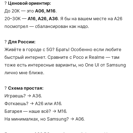
?
Ценовой ориентир:
До 20К — это
A06, M16
.
20–30К —
A16, A26, A36
. Я бы на вашем месте на A26
посмотрел — сбалансирован как надо.
?
Для России:
Живёте в городе с 5G? Брать! Особенно если любите
быстрый интернет. Сравните с Poco и Realme — там
тоже есть интересные варианты, но One UI от Samsung
лично мне ближе.
?
Схема простая:
Играешь? → A36.
Фоткаешь? → A26 или A16.
Батарея — наше всё? → M16.
На минималках, но Samsung? → A06.