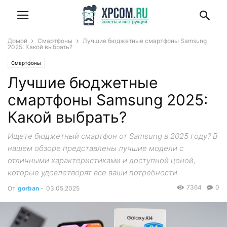
Домой
Смартфоны
Лучшие бюджетные смартфоны Samsung
2025: Какой выбрать?
Смартфоны
Лучшие бюджетные
смартфоны Samsung 2025:
Какой выбрать?
Ищете бюджетный смартфон от Samsung в 2025 году? В
нашем обзоре представлены лучшие модели с
отличными характеристиками и доступной ценой,
которые удовлетворят все ваши потребности.
7364
0
От
gorban
-
03.05.2025