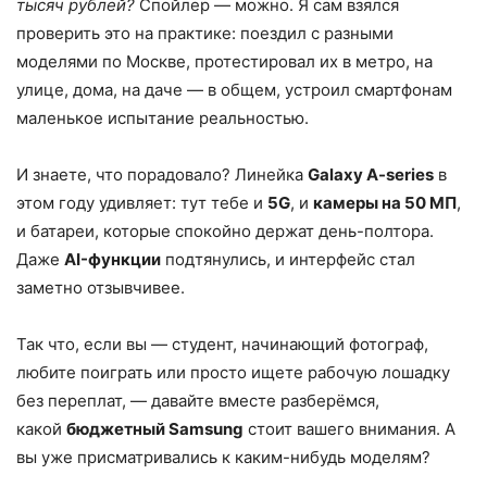
тысяч рублей?
Спойлер — можно. Я сам взялся
проверить это на практике: поездил с разными
моделями по Москве, протестировал их в метро, на
улице, дома, на даче — в общем, устроил смартфонам
маленькое испытание реальностью.
И знаете, что порадовало? Линейка
Galaxy A-series
в
этом году удивляет: тут тебе и
5G
, и
камеры на 50 МП
,
и батареи, которые спокойно держат день-полтора.
Даже
AI-функции
подтянулись, и интерфейс стал
заметно отзывчивее.
Так что, если вы — студент, начинающий фотограф,
любите поиграть или просто ищете рабочую лошадку
без переплат, — давайте вместе разберёмся,
какой
бюджетный Samsung
стоит вашего внимания. А
вы уже присматривались к каким-нибудь моделям?