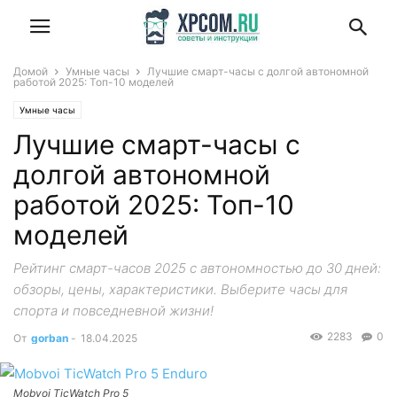
Домой
Умные часы
Лучшие смарт-часы с долгой автономной
работой 2025: Топ-10 моделей
Умные часы
Лучшие смарт-часы с
долгой автономной
работой 2025: Топ-10
моделей
Рейтинг смарт-часов 2025 с автономностью до 30 дней:
обзоры, цены, характеристики. Выберите часы для
спорта и повседневной жизни!
2283
0
От
gorban
-
18.04.2025
Mobvoi TicWatch Pro 5