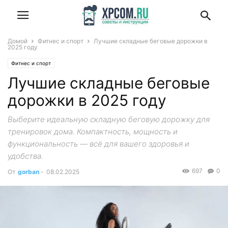
Домой
Фитнес и спорт
Лучшие складные беговые дорожки в
2025 году
Фитнес и спорт
Лучшие складные беговые
дорожки в 2025 году
Выберите идеальную складную беговую дорожку для
тренировок дома. Компактность, мощность и
функциональность — всё для вашего здоровья и
удобства.
697
0
От
gorban
-
08.02.2025