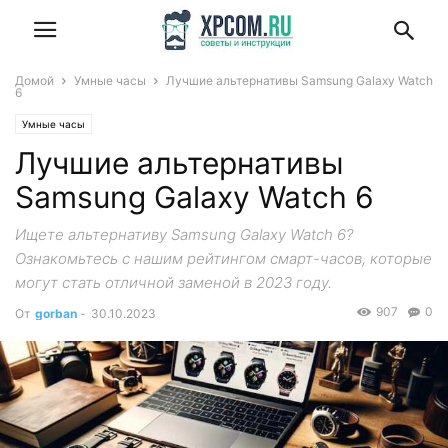
Домой
Умные часы
Лучшие альтернативы Samsung Galaxy Watch
6
Умные часы
Лучшие альтернативы
Samsung Galaxy Watch 6
Ищете альтернативу Samsung Galaxy Watch 6?
Ознакомьтесь с нашим рейтингом смарт-часов, которые
могут стать отличной заменой в 2023 году.
907
0
От
gorban
-
30.10.2023