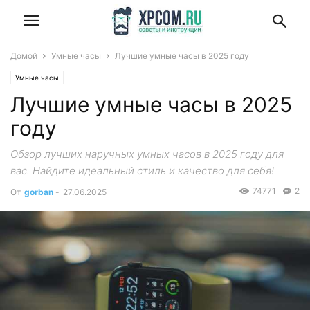
Домой
Умные часы
Лучшие умные часы в 2025 году
Умные часы
Лучшие умные часы в 2025
году
Обзор лучших наручных умных часов в 2025 году для
вас. Найдите идеальный стиль и качество для себя!
74771
2
От
gorban
-
27.06.2025