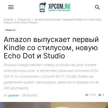
Домой
Новости
Amazon выпускает первый Kindle со стилусом,
новую Echo Dot и Studio
Новости
Amazon выпускает первый
Kindle со стилусом, новую
Echo Dot и Studio
Amazon представляет новое устройство для чтения
электронных книг и интеллектуальные колонки Echo
Dot 5-го поколения с сеткой Wi-Fi. Kindle Scribe на
удивление может записывать заметки и продается за
340 долларов.
1141
0
От
gorban
-
29.09.2022