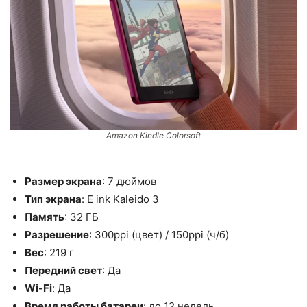
Amazon Kindle Colorsoft
Размер экрана
: 7 дюймов
Тип экрана
: E ink Kaleido 3
Память
: 32 ГБ
Разрешение
: 300ppi (цвет) / 150ppi (ч/б)
Вес
: 219 г
Передний свет
: Да
Wi-Fi
: Да
Время работы батареи
: до 12 недель