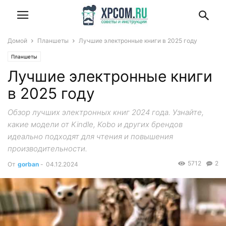
Домой
Планшеты
Лучшие электронные книги в 2025 году
Планшеты
Лучшие электронные книги
в 2025 году
Обзор лучших электронных книг 2024 года. Узнайте,
какие модели от Kindle, Kobo и других брендов
идеально подходят для чтения и повышения
производительности.
5712
2
От
gorban
-
04.12.2024