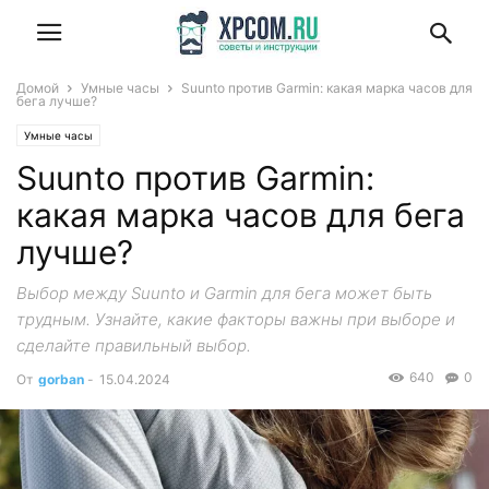
Домой
Умные часы
Suunto против Garmin: какая марка часов для
бега лучше?
Умные часы
Suunto против Garmin:
какая марка часов для бега
лучше?
Выбор между Suunto и Garmin для бега может быть
трудным. Узнайте, какие факторы важны при выборе и
сделайте правильный выбор.
640
0
От
gorban
-
15.04.2024