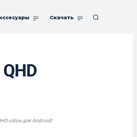
кссесуары
Скачать
и QHD
HD-обои для Android!