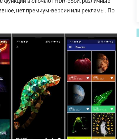
ые функции включают HDR-обои, различные
лавное, нет премиум-версии или рекламы. По