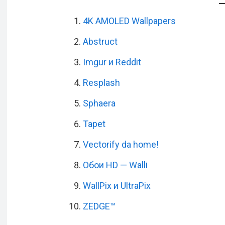
4K AMOLED Wallpapers
Abstruct
Imgur и Reddit
Resplash
Sphaera
Tapet
Vectorify da home!
Обои HD — Walli
WallPix и UltraPix
ZEDGE™