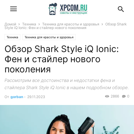
Домой
Техника
Техника для красоты и здоровья
Обзор Shark
Style iQ Ionic: Фен и стайлер нового поколения
Техника
Техника для красоты и здоровья
Обзор Shark Style iQ Ionic:
Фен и стайлер нового
поколения
Рассмотрим все достоинства и недостатки фена и
стайлера Shark Style iQ Ionic в нашем подробном обзоре.
2866
0
От
gorban
-
29.11.2023