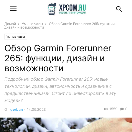
Домой
Умные часы
Обзор Garmin Forerunner 265: функции,
дизайн и возможности
Умные часы
Обзор Garmin Forerunner
265: функции, дизайн и
возможности
Подробный обзор Garmin Forerunner 265: новые
технологии, дизайн, автономность и сравнение с
предшественниками. Стоит ли инвестировать в эту
модель?
1559
0
От
gorban
-
14.09.2023