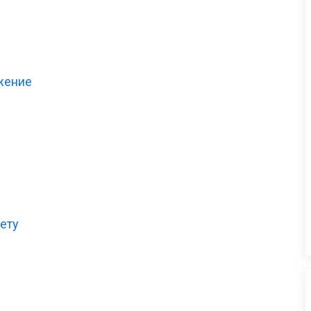
ожение
ету