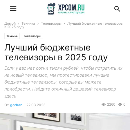
Домой
Техника
Телевизоры
Лучший бюджетные телевизоры
в 2025 году
Техника
Телевизоры
Лучший бюджетные
телевизоры в 2025 году
Если у вас нет сотни тысяч рублей, чтобы потратить их
на новый телевизор, мы протестировали лучшие
бюджетные телевизоры, которые вы можете
приобрести. Найдите отличный дешевый телевизор
здесь
2260
0
От
gorban
-
22.03.2023