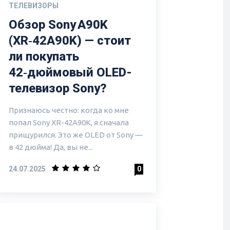
ТЕЛЕВИЗОРЫ
Обзор Sony A90K
(XR‑42A90K) — стоит
ли покупать
42‑дюймовый OLED-
телевизор Sony?
Признаюсь честно: когда ко мне
попал Sony XR-42A90K, я сначала
прищурился. Это же OLED от Sony —
в 42 дюйма! Да, вы не...
24.07.2025
0