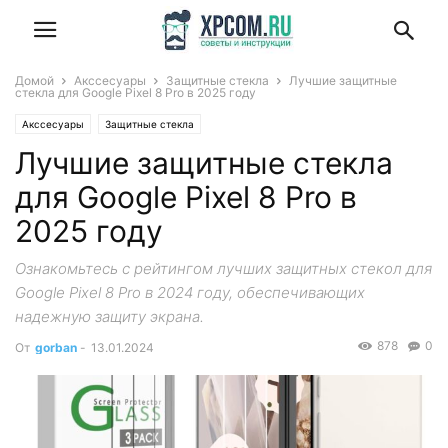
Домой
Акссесуары
Защитные стекла
Лучшие защитные
стекла для Google Pixel 8 Pro в 2025 году
Акссесуары
Защитные стекла
Лучшие защитные стекла
для Google Pixel 8 Pro в
2025 году
Ознакомьтесь с рейтингом лучших защитных стекол для
Google Pixel 8 Pro в 2024 году, обеспечивающих
надежную защиту экрана.
878
0
От
gorban
-
13.01.2024