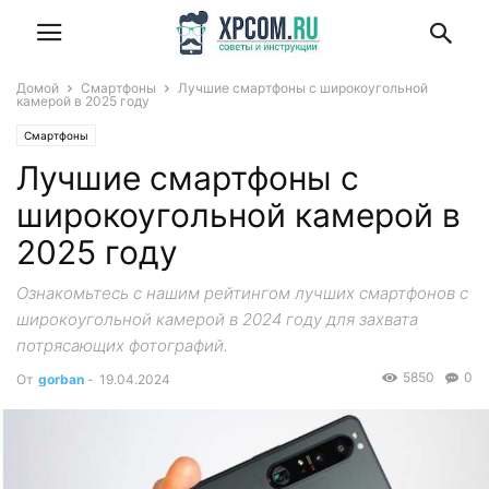
Домой
Смартфоны
Лучшие смартфоны с широкоугольной
камерой в 2025 году
Смартфоны
Лучшие смартфоны с
широкоугольной камерой в
2025 году
Ознакомьтесь с нашим рейтингом лучших смартфонов с
широкоугольной камерой в 2024 году для захвата
потрясающих фотографий.
5850
0
От
gorban
-
19.04.2024