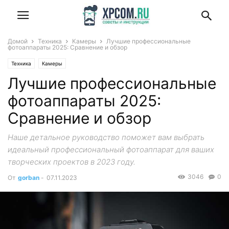
Домой
Техника
Камеры
Лучшие профессиональные
фотоаппараты 2025: Сравнение и обзор
Техника
Камеры
Лучшие профессиональные
фотоаппараты 2025:
Сравнение и обзор
Наше детальное руководство поможет вам выбрать
идеальный профессиональный фотоаппарат для ваших
творческих проектов в 2023 году.
3046
0
От
gorban
-
07.11.2023