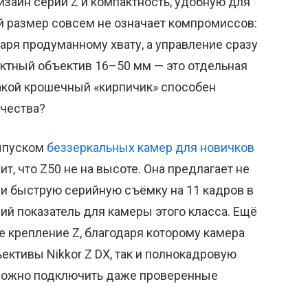
зайн серии Z и компактность, удобную для
 размер совсем не означает компромиссов:
аря продуманному хвату, а управление сразу
ектный объектив 16–50 мм — это отдельная
 такой крошечный «кирпичик» способен
ачества?
выпуском
беззеркальных камер для новичков
ит, что Z50 не на высоте. Она предлагает не
о и быструю серийную съёмку на 11 кадров в
ий показатель для камеры этого класса. Ещё
 крепление Z, благодаря которому камера
ктивы Nikkor Z DX, так и полнокадровую
Z можно подключить даже проверенные