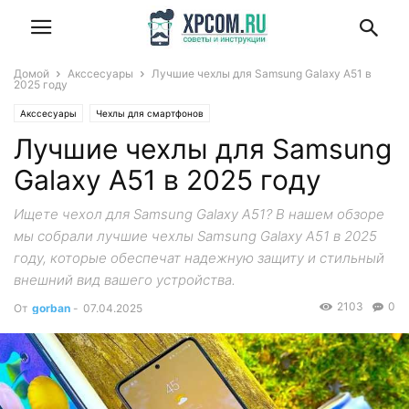
Домой
Акссесуары
Лучшие чехлы для Samsung Galaxy A51 в
2025 году
Акссесуары
Чехлы для смартфонов
Лучшие чехлы для Samsung
Galaxy A51 в 2025 году
Ищете чехол для Samsung Galaxy A51? В нашем обзоре
мы собрали лучшие чехлы Samsung Galaxy A51 в 2025
году, которые обеспечат надежную защиту и стильный
внешний вид вашего устройства.
2103
0
От
gorban
-
07.04.2025