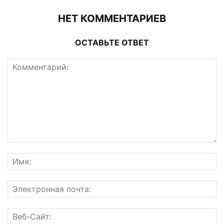
НЕТ КОММЕНТАРИЕВ
ОСТАВЬТЕ ОТВЕТ