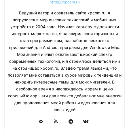
https://xpcom.ru
Ведущий автор и создатель сайта xpcom.ru, я
погрузился в мир высоких технологий и мобильных
устройств с 2004 года. Начиная карьеру с должности
интернет-маркетолога, я расширил свои горизонты и
стал программистом, разработав несколько
приложений для Android, программ для Windows и Mac.
Мои знания и опыт охватывают широкий спектр
современных технологий, и я стремлюсь делиться ими
на страницах xpcom.ru. Владею тремя языками, что
позволяет мне оставаться в курсе мировых тенденций и
находить интересные темы для моих читателей. В
свободное время я наслаждаюсь морем и ценю
хороший юмор - эти два аспекта добавляют мне энергии
для продолжения моей работы и вдохновения для
новых идей.