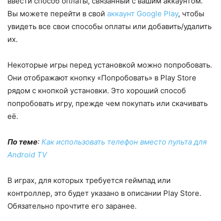
ввести способ оплаты, связанный с вашим аккаунтом.
Вы можете перейти в свой
аккаунт Google Play
, чтобы
увидеть все свои способы оплаты или добавить/удалить
их.
Некоторые игры перед установкой можно попробовать.
Они отображают кнопку «Попробовать» в Play Store
рядом с кнопкой установки. Это хороший способ
попробовать игру, прежде чем покупать или скачивать
её.
По теме
:
Как использовать телефон вместо пульта для
Android TV
В играх, для которых требуется геймпад или
контроллер, это будет указано в описании Play Store.
Обязательно прочтите его заранее.