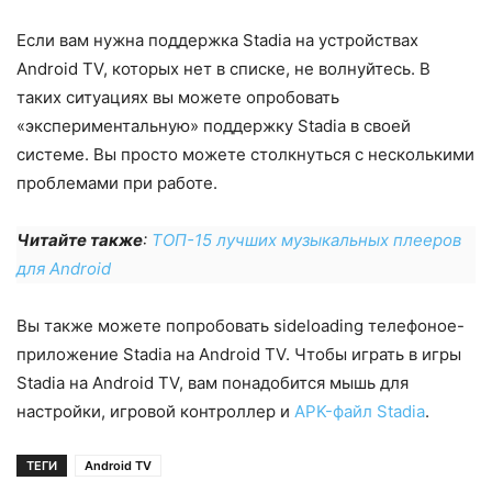
Если вам нужна поддержка Stadia на устройствах
Android TV, которых нет в списке, не волнуйтесь. В
таких ситуациях вы можете опробовать
«экспериментальную» поддержку Stadia в своей
системе. Вы просто можете столкнуться с несколькими
проблемами при работе.
Читайте также
:
ТОП-15 лучших музыкальных плееров
для Android
Вы также можете попробовать sideloading телефоное-
приложение Stadia на Android TV. Чтобы играть в игры
Stadia на Android TV, вам понадобится мышь для
настройки, игровой контроллер и
APK-файл Stadia
.
ТЕГИ
Android TV