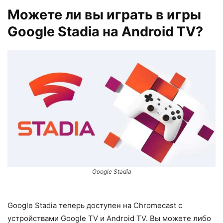
Можете ли вы играть в игры
Google Stadia на Android TV?
Google Stadia
Google Stadia теперь доступен на Chromecast с
устройствами Google TV и Android TV. Вы можете либо