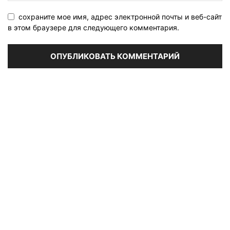
сохраните мое имя, адрес электронной почты и веб-сайт
в этом браузере для следующего комментария.