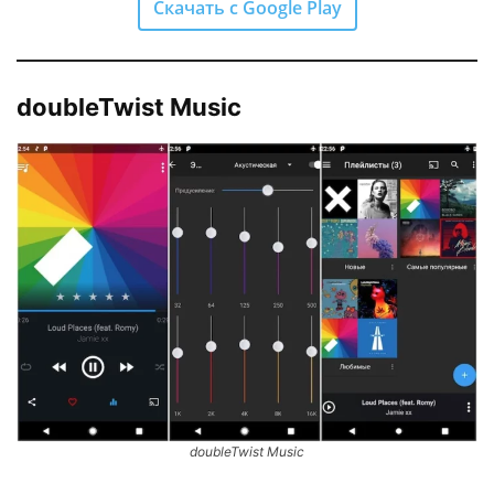
Скачать с Google Play
doubleTwist Music
doubleTwist Music