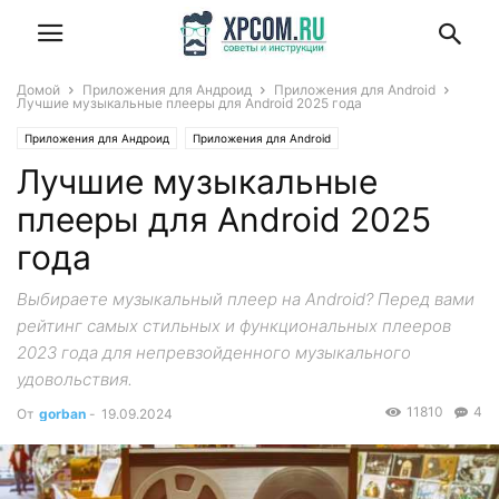
Домой
Приложения для Андроид
Приложения для Android
Лучшие музыкальные плееры для Android 2025 года
Приложения для Андроид
Приложения для Android
Лучшие музыкальные
плееры для Android 2025
года
Выбираете музыкальный плеер на Android? Перед вами
рейтинг самых стильных и функциональных плееров
2023 года для непревзойденного музыкального
удовольствия.
11810
4
От
gorban
-
19.09.2024