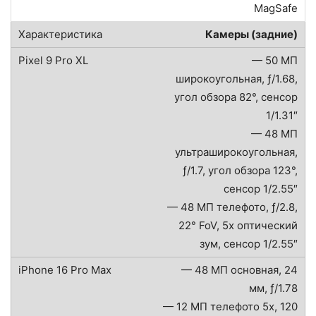
MagSafe
Камеры (задние)
— 50 МП
широкоугольная, ƒ/1.68,
угол обзора 82°, сенсор
1/1.31″
— 48 МП
ультраширокоугольная,
ƒ/1.7, угол обзора 123°,
сенсор 1/2.55″
— 48 МП телефото, ƒ/2.8,
22° FoV, 5x оптический
зум, сенсор 1/2.55″
— 48 МП основная, 24
мм, ƒ/1.78
— 12 МП телефото 5x, 120