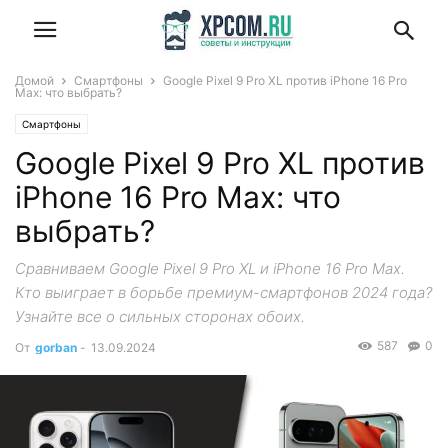
Домой
Смартфоны
Google Pixel 9 Pro XL против iPhone 16 Pro
Max: что выбрать?
Смартфоны
Google Pixel 9 Pro XL против
iPhone 16 Pro Max: что
выбрать?
Сравниваем Google Pixel 9 Pro XL и iPhone 16 Pro Max.
Кто выиграет в борьбе премиум-смартфонов 2024 года?
Узнайте все о сильных сторонах обоих.
587
0
От
gorban
-
13.09.2024