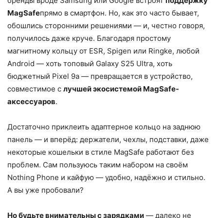
бренды вроде Samsung или Google встроят
поддержку
MagSafe
прямо в смартфон. Но, как это часто бывает,
обошлись сторонними решениями — и, честно говоря,
получилось даже круче. Благодаря простому
магнитному кольцу от ESR, Spigen или Ringke, любой
Android — хоть топовый Galaxy S25 Ultra, хоть
бюджетный Pixel 9a — превращается в устройство,
совместимое с
лучшей экосистемой MagSafe-
аксессуаров
.
Достаточно приклеить адаптерное кольцо на заднюю
панель — и вперёд: держатели, чехлы, подставки, даже
некоторые кошельки в стиле MagSafe работают без
проблем. Сам пользуюсь таким набором на своём
Nothing Phone и кайфую — удобно, надёжно и стильно.
А вы уже пробовали?
Но будьте внимательны с зарядками
— далеко не