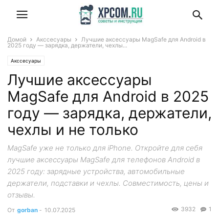
Домой
Акссесуары
Лучшие аксессуары MagSafe для Android в
2025 году — зарядка, держатели, чехлы...
Акссесуары
Лучшие аксессуары
MagSafe для Android в 2025
году — зарядка, держатели,
чехлы и не только
MagSafe уже не только для iPhone. Откройте для себя
лучшие аксессуары MagSafe для телефонов Android в
2025 году: зарядные устройства, автомобильные
держатели, подставки и чехлы. Совместимость, цены и
отзывы.
3932
1
От
gorban
-
10.07.2025