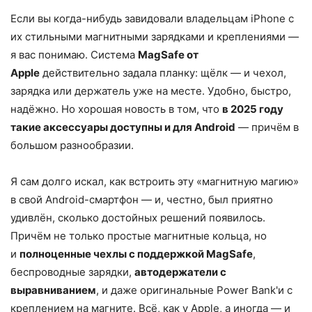
Если вы когда-нибудь завидовали владельцам iPhone с
их стильными магнитными зарядками и креплениями —
я вас понимаю. Система
MagSafe от
Apple
действительно задала планку: щёлк — и чехол,
зарядка или держатель уже на месте. Удобно, быстро,
надёжно. Но хорошая новость в том, что
в 2025 году
такие аксессуары доступны и для Android
— причём в
большом разнообразии.
Я сам долго искал, как встроить эту «магнитную магию»
в свой Android-смартфон — и, честно, был приятно
удивлён, сколько достойных решений появилось.
Причём не только простые магнитные кольца, но
и
полноценные чехлы с поддержкой MagSafe
,
беспроводные зарядки,
автодержатели с
выравниванием
, и даже оригинальные Power Bank'и с
креплением на магните. Всё, как у Apple, а иногда — и