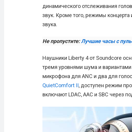
динамического отслеживания голов
звук. Кроме того, режимы концерта
звука.
Не пропустите:
Лучшие часы с пул
Наушники Liberty 4 от Soundcore 
тремя уровнями шума и вариантами
микрофона для ANC и два для голос
QuietComfort II
, доступен режим пр
включают LDAC, AAC и SBC через под