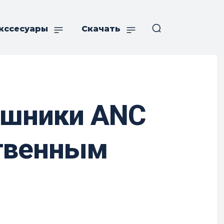
кссесуары
Скачать
аушники ANC
ственным