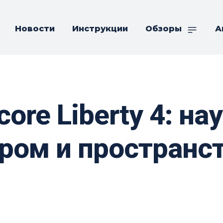
Новости
Инструкции
Обзоры
А
core Liberty 4: н
тром и простран