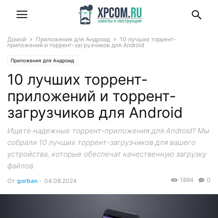
Домой
Приложения для Андроид
10 лучших торрент-
приложений и торрент-загрузчиков для Android
Приложения для Андроид
10 лучших торрент-
приложений и торрент-
загрузчиков для Android
Ищете надежные торрент-приложения для Android? Мы
собрали 10 лучших торрент-загрузчиков для вашего
устройства, которые обеспечат качественную загрузку
файлов.
1894
0
От
gorban
-
04.08.2024