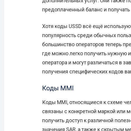
дополнительных услуг. Они также п
предоплаченный баланс и получать
Хотя коды USSD всё ещё используют
популярность среди обычных пользо
большинство операторов теперь пр
где можно легко получить нужную 
оператора и могут различаться в за
получения специфических кодов вам
Коды MMI
Коды MMI, относящиеся к схеме че
связаны с конкретной маркой или 
получить доступ к различной полезн
значения SAR, а также к скрытым м