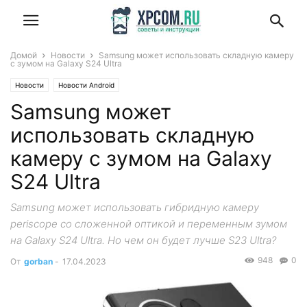
Домой
Новости
Samsung может использовать складную камеру
с зумом на Galaxy S24 Ultra
Новости
Новости Android
Samsung может
использовать складную
камеру с зумом на Galaxy
S24 Ultra
Samsung может использовать гибридную камеру
periscope со сложенной оптикой и переменным зумом
на Galaxy S24 Ultra. Но чем он будет лучше S23 Ultra?
948
0
От
gorban
-
17.04.2023