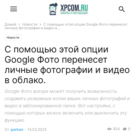
Домой
Новости
С помощью этой опции Google Фото перенесет
личные фотографии и видео в...
Новости
С помощью этой опции
Google Фото перенесет
личные фотографии и видео
в облако.
Google Фото вскоре может получить возможность
создавать резервные копии ваших личных фотографий и
видео в заблокированной папке. Вот настройки, с
помощью которых можно включить или выключить эту
функцию.
934
0
От
gorban
-
15.02.2023