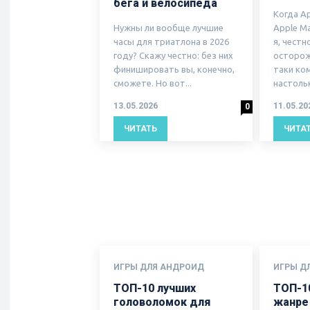
бега и велосипеда
Когда A
Нужны ли вообще лучшие
Apple M
часы для триатлона в 2026
я, честн
году? Скажу честно: без них
осторож
финишировать вы, конечно,
таки ко
сможете. Но вот...
настольк
13.05.2026
11.05.20
0
ЧИТАТЬ
ЧИТА
ИГРЫ ДЛЯ АНДРОИД
ИГРЫ Д
ТОП-10 лучших
ТОП-10
головоломок для
жанре 