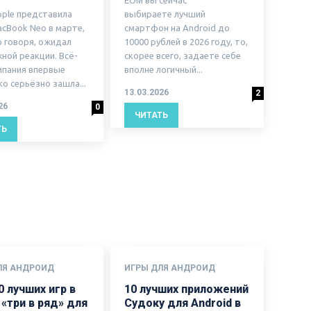
pple представила
выбираете лучший
acBook Neo в марте,
смартфон на Android до
о говоря, ожидал
10000 рублей в 2026 году, то,
ной реакции. Всё-
скорее всего, задаете себе
мпания впервые
вполне логичный...
о серьёзно зашла...
13.03.2026
2
26
0
ЧИТАТЬ
ТЬ
ЛЯ АНДРОИД
ИГРЫ ДЛЯ АНДРОИД
 лучших игр в
10 лучших приложений
«три в ряд» для
Судоку для Android в