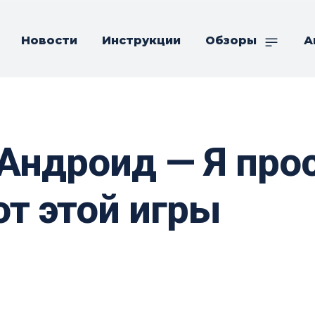
Новости
Инструкции
Обзоры
А
 Андроид — Я про
от этой игры