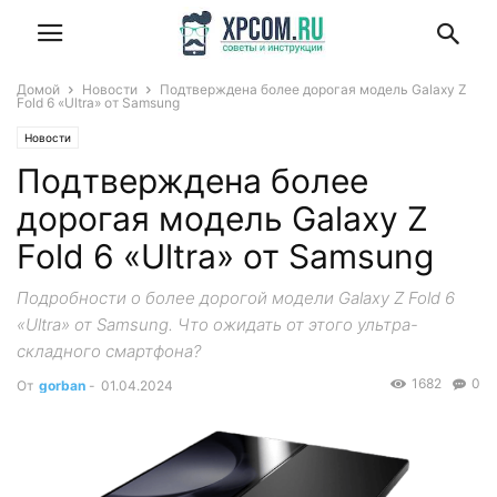
Домой
Новости
Подтверждена более дорогая модель Galaxy Z
Fold 6 «Ultra» от Samsung
Новости
Подтверждена более
дорогая модель Galaxy Z
Fold 6 «Ultra» от Samsung
Подробности о более дорогой модели Galaxy Z Fold 6
«Ultra» от Samsung. Что ожидать от этого ультра-
складного смартфона?
1682
0
От
gorban
-
01.04.2024