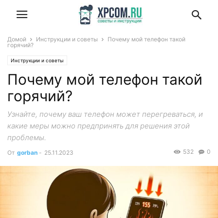
Домой
Инструкции и советы
Почему мой телефон такой
горячий?
Инструкции и советы
Почему мой телефон такой
горячий?
Узнайте, почему ваш телефон может перегреваться, и
какие меры можно предпринять для решения этой
проблемы.
532
0
От
gorban
-
25.11.2023