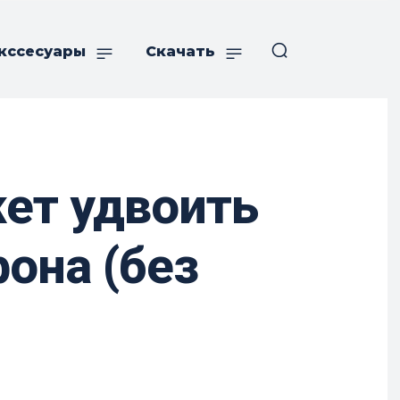
кссесуары
Скачать
жет удвоить
она (без