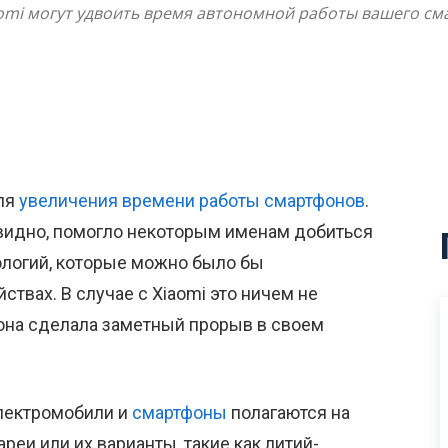
omi могут удвоить время автономной работы вашего см
ля
увеличения времени работы смартфонов
.
видно, помогло некоторым именам добиться
ологий, которые можно было бы
ствах. В случае с Xiaomi это ничем не
о она сделала заметный прорыв в своем
лектромобили и
смартфоны
полагаются на
еи или их варианты, такие как литий-