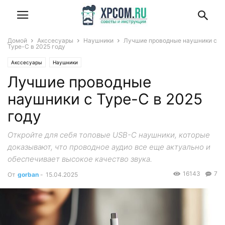
Домой
Акссесуары
Наушники
Лучшие проводные наушники с
Type-C в 2025 году
Акссесуары
Наушники
Лучшие проводные
наушники с Type-C в 2025
году
Откройте для себя топовые USB-C наушники, которые
доказывают, что проводное аудио все еще актуально и
обеспечивает высокое качество звука.
16143
7
От
gorban
-
15.04.2025