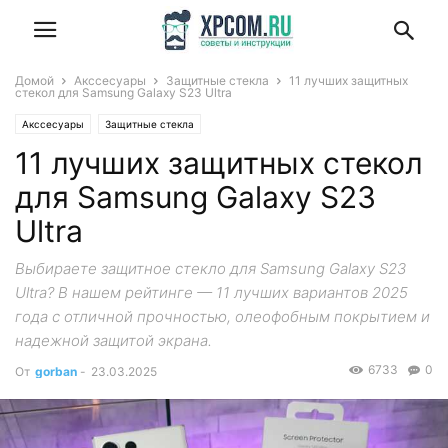
Домой
Акссесуары
Защитные стекла
11 лучших защитных
стекол для Samsung Galaxy S23 Ultra
Акссесуары
Защитные стекла
11 лучших защитных стекол
для Samsung Galaxy S23
Ultra
Выбираете защитное стекло для Samsung Galaxy S23
Ultra? В нашем рейтинге — 11 лучших вариантов 2025
года с отличной прочностью, олеофобным покрытием и
надежной защитой экрана.
6733
0
От
gorban
-
23.03.2025