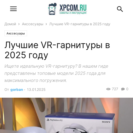
Домой
Акссесуары
Лучшие VR-гарнитуры в 2025 году
Акссесуары
Лучшие VR-гарнитуры в
2025 году
Ищете идеальную VR-гарнитуру? В нашем гиде
представлены топовые модели 2025 года для
максимального погружения.
727
0
От
gorban
-
13.01.2025