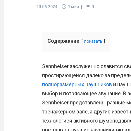
20.06.2024
1
мин. |
0
Содержание
показать
Sennheiser заслуженно славится св
простирающейся далеко за предел
полноразмерных наушников
и науш
выбор и потрясающее звучание. В 
Sennheiser представлены разные м
тренажерном зале, а другие известн
технологией активного шумоподавле
предлагает лучшие наушники-вкла