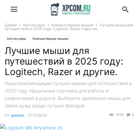
Домой
Акссесуары
Компьютерные мышки
Лучшие мыши для
путешествий в 2025 году: Logitech, Razer и другие.
Акссесуары
Компьютерные мышки
Лучшие мыши для
путешествий в 2025 году:
Logitech, Razer и другие.
Наши рекомендации лучших мышек для путешествий в
2025 году. Идеальные спутники для работы и
развлечений в дороге. Выберите идеальную мышь для
своих нужд среди лучших брендов.
7618
0
От
gorban
-
27.12.2024