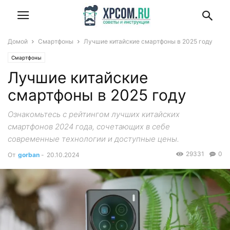
Домой
Смартфоны
Лучшие китайские смартфоны в 2025 году
Смартфоны
Лучшие китайские
смартфоны в 2025 году
Ознакомьтесь с рейтингом лучших китайских
смартфонов 2024 года, сочетающих в себе
современные технологии и доступные цены.
29331
0
От
gorban
-
20.10.2024