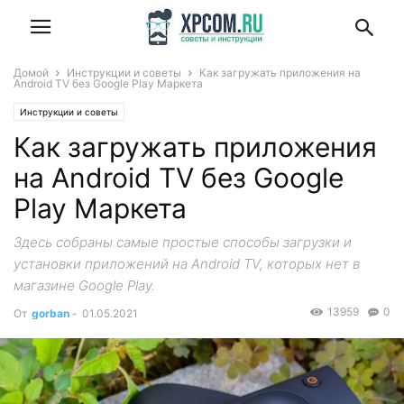
Домой
Инструкции и советы
Как загружать приложения на
Android TV без Google Play Маркета
Инструкции и советы
Как загружать приложения
на Android TV без Google
Play Маркета
Здесь собраны самые простые способы загрузки и
установки приложений на Android TV, которых нет в
магазине Google Play.
13959
0
От
gorban
-
01.05.2021