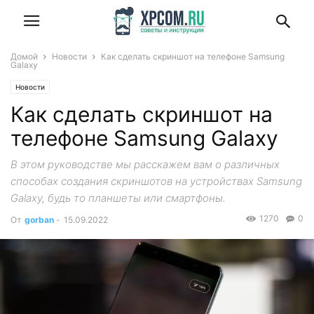
Домой
Новости
Как сделать скриншот на телефоне Samsung
Galaxy
Новости
Как сделать скриншот на
телефоне Samsung Galaxy
В этом руководстве мы расскажем вам о различных
способах создания скриншотов на устройствах Samsung
Galaxy, будь то планшеты или смартфоны.
1270
0
От
gorban
-
15.09.2022