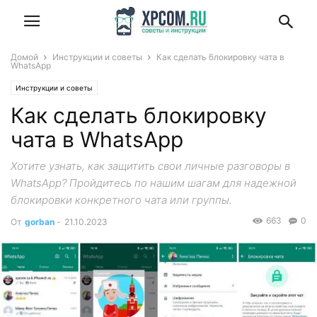
Домой
Инструкции и советы
Как сделать блокировку чата в
WhatsApp
Инструкции и советы
Как сделать блокировку
чата в WhatsApp
Хотите узнать, как защитить свои личные разговоры в
WhatsApp? Пройдитесь по нашим шагам для надежной
блокировки конкретного чата или группы.
663
0
От
gorban
-
21.10.2023