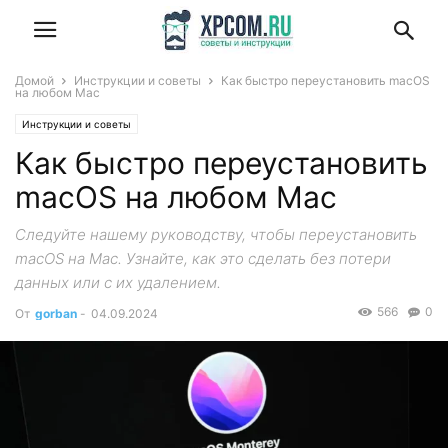
Домой
Инструкции и советы
Как быстро переустановить macOS
на любом Mac
Инструкции и советы
Как быстро переустановить
macOS на любом Mac
Следуйте нашему руководству, чтобы переустановить
macOS на Mac. Узнайте, как это сделать без потери
данных или с их удалением.
566
0
От
gorban
-
04.09.2024