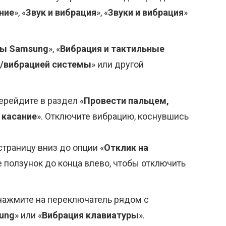
ние
», «
Звук и вибрация
», «
Звуки и вибрация
»
ры Samsung
», «
Вибрация и тактильные
м/вибрацией системы
» или другой
ерейдите в раздел «
Провести пальцем,
 касание
». Отключите вибрацию, коснувшись
страницу вниз до опции «
Отклик на
е ползунок до конца влево, чтобы отключить
 нажмите на переключатель рядом с
ung
» или «
Вибрация клавиатуры
».