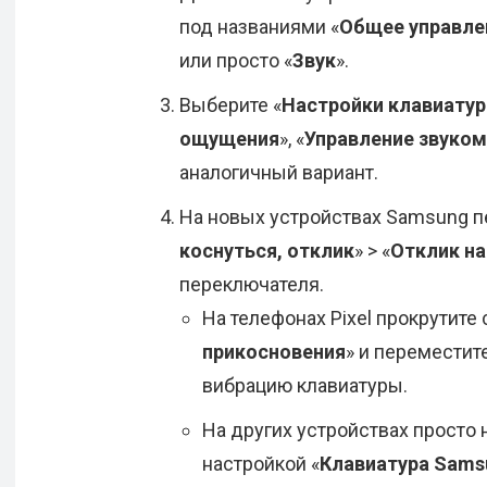
под названиями «
Общее управле
или просто «
Звук
».
Выберите «
Настройки клавиату
ощущения
», «
Управление звуко
аналогичный вариант.
На новых устройствах Samsung п
коснуться, отклик
» > «
Отклик на
переключателя.
На телефонах Pixel прокрутите 
прикосновения
» и переместит
вибрацию клавиатуры.
На других устройствах просто
настройкой «
Клавиатура Sams