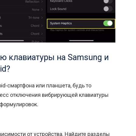
ю клавиатуры на Samsung и
id?
id-смартфона или планшета, будь то
цесс отключения вибрирующей клавиатуры
и формулировок.
висимости от устройства. Найдите разделы