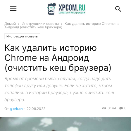
Домой
Инструкции и советы
Как удалить историю Chrome на
Андроид (очистить кеш браузера)
Инструкции и советы
Как удалить историю
Chrome на Андроид
(очистить кеш браузера)
Время от времени бываю случаи, когда надо дать
телефон другу или девушк. Если не хотите, чтобы
копались в истории браузера, нужно очистить кеш
браузера.
3144
0
От
gorban
-
22.09.2022