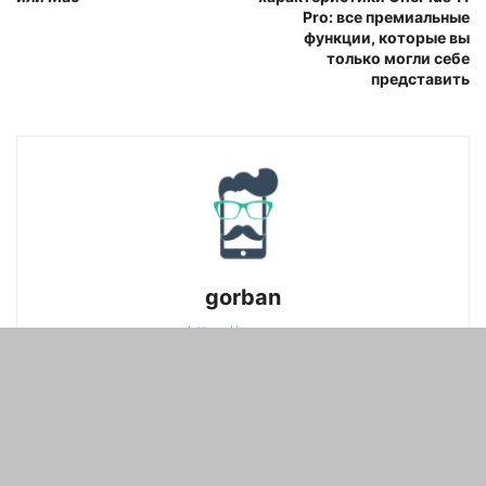
Pro: все премиальные
функции, которые вы
только могли себе
представить
gorban
https://xpcom.ru
Ведущий автор и создатель сайта xpcom.ru, я
погрузился в мир высоких технологий и мобильных
устройств с 2004 года. Начиная карьеру с должности
интернет-маркетолога, я расширил свои горизонты и
стал программистом, разработав несколько