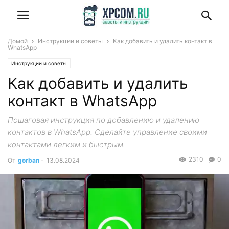
Домой
Инструкции и советы
Как добавить и удалить контакт в
WhatsApp
Инструкции и советы
Как добавить и удалить
контакт в WhatsApp
Пошаговая инструкция по добавлению и удалению
контактов в WhatsApp. Сделайте управление своими
контактами легким и быстрым.
2310
0
От
gorban
-
13.08.2024